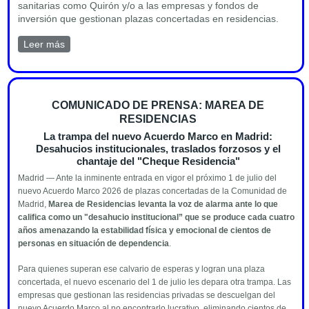
sanitarias como Quirón y/o a las empresas y fondos de
inversión que gestionan plazas concertadas en residencias.
Leer más
sobre Comunicado sobre el anuncio del aumento de
financiación a la dependencia
COMUNICADO DE PRENSA: MAREA DE
RESIDENCIAS
La trampa del nuevo Acuerdo Marco en Madrid:
Desahucios institucionales, traslados forzosos y el
chantaje del "Cheque Residencia"
Madrid — Ante la inminente entrada en vigor el próximo 1 de julio del
nuevo Acuerdo Marco 2026 de plazas concertadas de la Comunidad de
Madrid,
Marea de Residencias levanta la voz de alarma ante lo que
califica como un "desahucio institucional” que se produce cada cuatro
años amenazando la estabilidad física y emocional de cientos de
personas en situación de dependencia
.
Para quienes superan ese calvario de esperas y logran una plaza
concertada, el nuevo escenario del 1 de julio les depara otra trampa. Las
empresas que gestionan las residencias privadas se descuelgan del
nuevo Acuerdo Marco al no encontrarlo lucrativo, eliminando cientos de