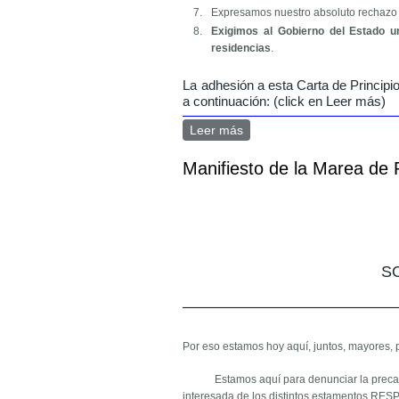
Expresamos nuestro absoluto rechazo a
Exigimos al Gobierno del Estado 
residencias
.
La adhesión a esta Carta de Principi
a continuación: (click en Leer más)
Leer más
sobre Bases de adhesión a
Manifiesto de la Marea de
S
Por eso estamos hoy aquí, juntos, mayores, 
Estamos aquí para denunciar la precar
interesada de los distintos estamentos R