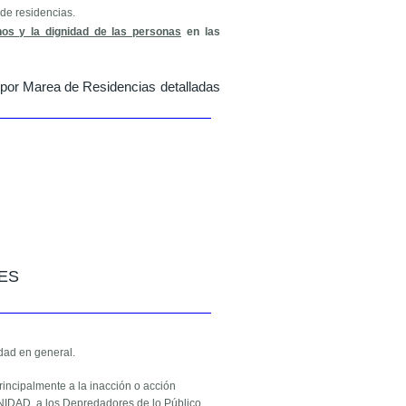
de residencias.
hos y la dignidad de las personas
en las
s por Marea de Residencias detalladas
ES
edad en general.
rincipalmente a la inacción o acción
DAD, a los Depredadores de lo Público.