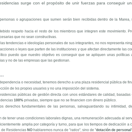
idencias surge con el propósito de unir fuerzas para conseguir un
s personas o agrupaciones que sumen serán bien recibidas dentro de la Marea,
debido respeto hacia el resto de los miembros que integren este movimiento. P
cesarias que no sean constructivas.
las tendencias e ideologías personales de sus integrantes, no nos representa ning
 acciones o leyes que parten de las instituciones y que afectan directamente las c
tico puesto que nuestro objetivo es conseguir que se apliquen unas políticas 
cias y no de las empresas que las gestionan.
..
dependencia o necesidad, tenemos derecho a una plaza residencial pública de fina
cción de lxs propixs usuarixs y no una imposición del sistema.
esidencias públicas de gestión directa con unos estándares de calidad, basadas 
sidencias
100%
privadas, siempre que no se financien con dinero público.
los derechos fundamentales de las personas, salvaguardando su intimidad, d
an de tener unas condiciones laborales dignas, una remuneración adecuada al serv
icientemente amplia por categoría y turno, para que los tiempos de dedicación a c
a de Residencias
NO
hablaremos nunca de "
ratios
", sino de "
dotación de personal