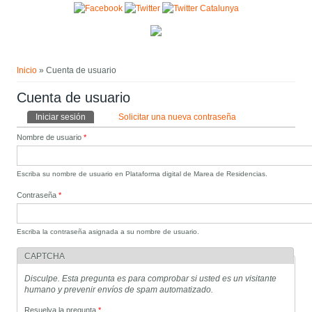
Pasar al contenido principal
Usted está aquí
Inicio
» Cuenta de usuario
Cuenta de usuario
Solapas principales
Iniciar sesión
(solapa activa)
Solicitar una nueva contraseña
Nombre de usuario
*
Escriba su nombre de usuario en Plataforma digital de Marea de Residencias.
Contraseña
*
Escriba la contraseña asignada a su nombre de usuario.
CAPTCHA
Disculpe. Esta pregunta es para comprobar si usted es un visitante
humano y prevenir envíos de spam automatizado.
Resuelva la pregunta
*