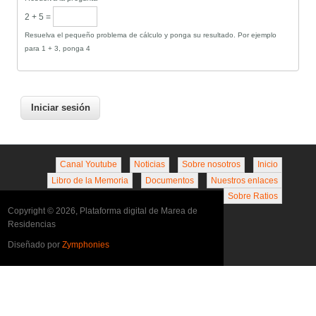
2 + 5 =
Resuelva el pequeño problema de cálculo y ponga su resultado. Por ejemplo
para 1 + 3, ponga 4
Canal Youtube
Noticias
Sobre nosotros
Inicio
Libro de la Memoria
Documentos
Nuestros enlaces
Sobre Ratios
Copyright © 2026, Plataforma digital de Marea de
Residencias
Diseñado por
Zymphonies