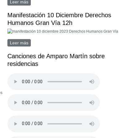
Leer más
sobre Concentración en residencia de Aranjuez 16
Diciembre 2023 12h
Manifestación 10 Diciembre Derechos
Humanos Gran Vía 12h
Leer más
sobre Manifestación 10 Diciembre Derechos Humanos
Gran Vía 12h
Canciones de Amparo Martín sobre
residencias
es