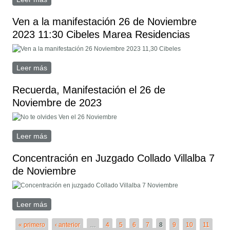
Ven a la manifestación 26 de Noviembre
2023 11:30 Cibeles Marea Residencias
Leer más
sobre Ven a la manifestación 26 de Noviembre 2023
11:30 Cibeles Marea Residencias
Recuerda, Manifestación el 26 de
Noviembre de 2023
Leer más
sobre Recuerda, Manifestación el 26 de Noviembre de
2023
Concentración en Juzgado Collado Villalba 7
de Noviembre
Leer más
sobre Concentración en Juzgado Collado Villalba 7 de
Noviembre
Páginas
« primero
‹ anterior
…
4
5
6
7
8
9
10
11