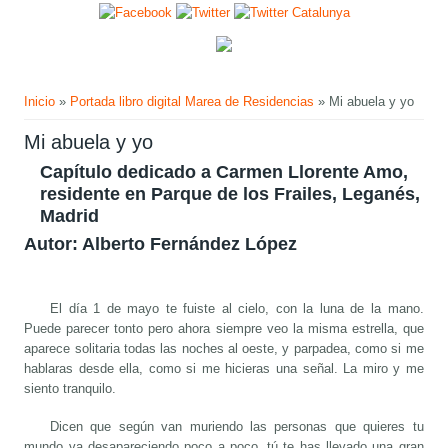
Pasar al contenido principal
Usted está aquí
Inicio
»
Portada libro digital Marea de Residencias
» Mi abuela y yo
Mi abuela y yo
Capítulo dedicado a Carmen Llorente Amo,
residente en Parque de los Frailes, Leganés,
Madrid
Autor: Alberto Fernández López
El día 1 de mayo te fuiste al cielo, con la luna de la mano.
Puede parecer tonto pero ahora siempre veo la misma estrella, que
aparece solitaria todas las noches al oeste, y parpadea, como si me
hablaras desde ella, como si me hicieras una señal. La miro y me
siento tranquilo.
Dicen que según van muriendo las personas que quieres tu
mundo va desapareciendo poco a poco, tú te has llevado una gran