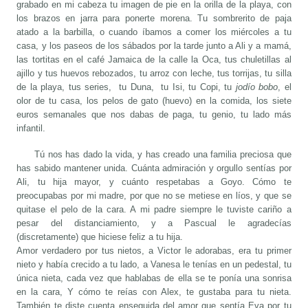
grabado en mi cabeza tu imagen de pie en la orilla de la playa, con
los brazos en jarra para ponerte morena. Tu sombrerito de paja
atado a la barbilla, o cuando íbamos a comer los miércoles a tu
casa, y los paseos de los sábados por la tarde junto a Ali y a mamá,
las tortitas en el café Jamaica de la calle la Oca, tus chuletillas al
ajillo y tus huevos rebozados, tu arroz con leche, tus torrijas, tu silla
de la playa, tus series, tu Duna, tu Isi, tu Copi, tu
jodío bobo
, el
olor de tu casa, los pelos de gato (huevo) en la comida, los siete
euros semanales que nos dabas de paga, tu genio, tu lado más
infantil.
Tú nos has dado la vida, y has creado una familia preciosa que
has sabido mantener unida. Cuánta admiración y orgullo sentías por
Ali, tu hija mayor, y cuánto respetabas a Goyo. Cómo te
preocupabas por mi madre, por que no se metiese en líos, y que se
quitase el pelo de la cara. A mi padre siempre le tuviste cariño a
pesar del distanciamiento, y a Pascual le agradecías
(discretamente) que hiciese feliz a tu hija.
Amor verdadero por tus nietos, a Victor le adorabas, era tu primer
nieto y había crecido a tu lado, a Vanesa le tenías en un pedestal, tu
única nieta, cada vez que hablabas de ella se te ponía una sonrisa
en la cara, Y cómo te reías con Alex, te gustaba para tu nieta.
También te diste cuenta enseguida del amor que sentía Eva por tu