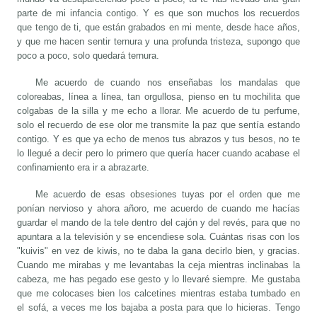
parte de mi infancia contigo. Y es que son muchos los recuerdos
que tengo de ti, que están grabados en mi mente, desde hace años,
y que me hacen sentir ternura y una profunda tristeza, supongo que
poco a poco, solo quedará ternura.
Me acuerdo de cuando nos enseñabas los mandalas que
coloreabas, línea a línea, tan orgullosa, pienso en tu mochilita que
colgabas de la silla y me echo a llorar. Me acuerdo de tu perfume,
solo el recuerdo de ese olor me transmite la paz que sentía estando
contigo. Y es que ya echo de menos tus abrazos y tus besos, no te
lo llegué a decir pero lo primero que quería hacer cuando acabase el
confinamiento era ir a abrazarte.
Me acuerdo de esas obsesiones tuyas por el orden que me
ponían nervioso y ahora añoro, me acuerdo de cuando me hacías
guardar el mando de la tele dentro del cajón y del revés, para que no
apuntara a la televisión y se encendiese sola. Cuántas risas con los
"kuivis" en vez de kiwis, no te daba la gana decirlo bien, y gracias.
Cuando me mirabas y me levantabas la ceja mientras inclinabas la
cabeza, me has pegado ese gesto y lo llevaré siempre. Me gustaba
que me colocases bien los calcetines mientras estaba tumbado en
el sofá, a veces me los bajaba a posta para que lo hicieras. Tengo