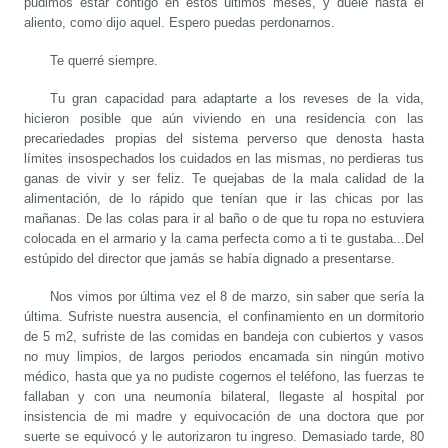
pudimos estar contigo en estos últimos meses, y duele hasta el
aliento, como dijo aquel. Espero puedas perdonarnos.
Te querré siempre.
Tu gran capacidad para adaptarte a los reveses de la vida,
hicieron posible que aún viviendo en una residencia con las
precariedades propias del sistema perverso que denosta hasta
límites insospechados los cuidados en las mismas, no perdieras tus
ganas de vivir y ser feliz. Te quejabas de la mala calidad de la
alimentación, de lo rápido que tenían que ir las chicas por las
mañanas. De las colas para ir al baño o de que tu ropa no estuviera
colocada en el armario y la cama perfecta como a ti te gustaba...Del
estúpido del director que jamás se había dignado a presentarse.
Nos vimos por última vez el 8 de marzo, sin saber que sería la
última. Sufriste nuestra ausencia, el confinamiento en un dormitorio
de 5 m2, sufriste de las comidas en bandeja con cubiertos y vasos
no muy limpios, de largos periodos encamada sin ningún motivo
médico, hasta que ya no pudiste cogernos el teléfono, las fuerzas te
fallaban y con una neumonía bilateral, llegaste al hospital por
insistencia de mi madre y equivocación de una doctora que por
suerte se equivocó y le autorizaron tu ingreso. Demasiado tarde, 80