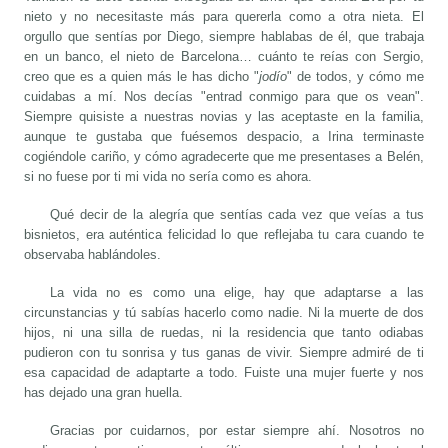
nieto y no necesitaste más para quererla como a otra nieta. El
orgullo que sentías por Diego, siempre hablabas de él, que trabaja
en un banco, el nieto de Barcelona… cuánto te reías con Sergio,
creo que es a quien más le has dicho "
jodío
" de todos, y cómo me
cuidabas a mí. Nos decías "entrad conmigo para que os vean".
Siempre quisiste a nuestras novias y las aceptaste en la familia,
aunque te gustaba que fuésemos despacio, a Irina terminaste
cogiéndole cariño, y cómo agradecerte que me presentases a Belén,
si no fuese por ti mi vida no sería como es ahora.
Qué decir de la alegría que sentías cada vez que veías a tus
bisnietos, era auténtica felicidad lo que reflejaba tu cara cuando te
observaba hablándoles.
La vida no es como una elige, hay que adaptarse a las
circunstancias y tú sabías hacerlo como nadie. Ni la muerte de dos
hijos, ni una silla de ruedas, ni la residencia que tanto odiabas
pudieron con tu sonrisa y tus ganas de vivir. Siempre admiré de ti
esa capacidad de adaptarte a todo. Fuiste una mujer fuerte y nos
has dejado una gran huella.
Gracias por cuidarnos, por estar siempre ahí. Nosotros no