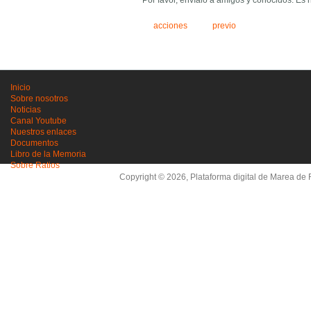
Por favor, envíalo a amigos y conocidos. Es 
acciones
previo
Inicio
Sobre nosotros
Noticias
Canal Youtube
Nuestros enlaces
Documentos
Libro de la Memoria
Sobre Ratios
Copyright © 2026, Plataforma digital de Marea de