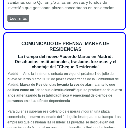
sanitarias como Quirón y/o a las empresas y fondos de
inversión que gestionan plazas concertadas en residencias.
Leer más
sobre Comunicado sobre el anuncio del aumento de
financiación a la dependencia
COMUNICADO DE PRENSA: MAREA DE
RESIDENCIAS
La trampa del nuevo Acuerdo Marco en Madrid:
Desahucios institucionales, traslados forzosos y el
chantaje del "Cheque Residencia"
Madrid — Ante la inminente entrada en vigor el próximo 1 de julio del
nuevo Acuerdo Marco 2026 de plazas concertadas de la Comunidad de
Madrid,
Marea de Residencias levanta la voz de alarma ante lo que
califica como un "desahucio institucional” que se produce cada cuatro
años amenazando la estabilidad física y emocional de cientos de
personas en situación de dependencia
.
Para quienes superan ese calvario de esperas y logran una plaza
concertada, el nuevo escenario del 1 de julio les depara otra trampa. Las
empresas que gestionan las residencias privadas se descuelgan del
nuevo Acuerdo Marco al no encontrarlo lucrativo, eliminando cientos de