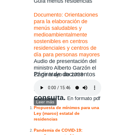
Guía menús residencias
Documento: Orientaciones
para la elaboración de
menús saludables y
medioambientalmente
sostenibles en centros
residenciales y centros de
día para personas mayores
Audio de presentación del
ministro Alberto Garzón el
Página de documentos
22 de Mayo de 2023
Documentos de
consulta.
En formato pdf
Leer más
sobre Orientaciones para la elaboración
Propuesta de mínimos para una
de menús saludables y
Ley (marco) estatal de
medioambientalmente sostenibles en
residencias
centros residenciales y centros de día
para personas mayores
Pandemia de COVID-19: