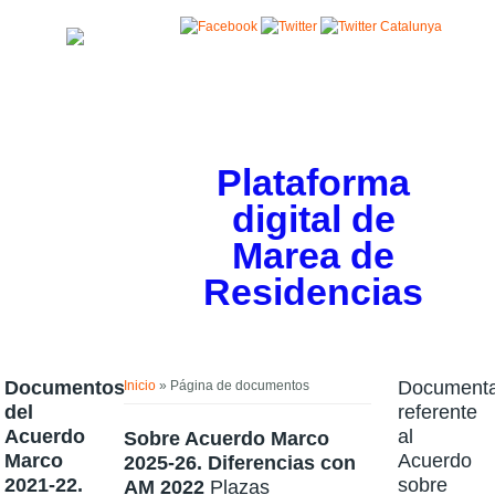
Pasar al contenido principal
Plataforma
digital de
Marea de
Residencias
Usted está aquí
Documentos
Documenta
Inicio
» Página de documentos
del
referente
Acuerdo
al
Sobre Acuerdo Marco
Marco
Acuerdo
2025-26. Diferencias con
2021-22.
sobre
AM 2022
Plazas