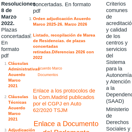
Resoluciones
Criterios
concertadas. En formato
8 de
comunes
pdf
Marzo
de
Orden adjudicación Acuerdo
2022.
acreditaci
Marco 2025-26. Marzo 2026
Plazas
y calidad
Listado, recopilación de Marea
concertadas.
de los
de Residencias. de plazas
En
centros y
concertadas
formato
servicios
retiradas.Diferencias 2026 con
pdf
del
2022
Sistema
Cláusulas
para la
Acuerdo Marco
Administrativas
Acuerdo
Autonomía
Documentos
Marco
y Atención
2021
a la
Enlace a los protocolos de
Dependenc
Cláusulas
la Com.Madrid publicados
(SAAD)
Técnicas
por el CGPJ en Auto
Acuerdo
Ministerio
62/2020 TSJM
Marco
de
2021
Derechos
Enlace a Documento
Sociales y
Adjudicación