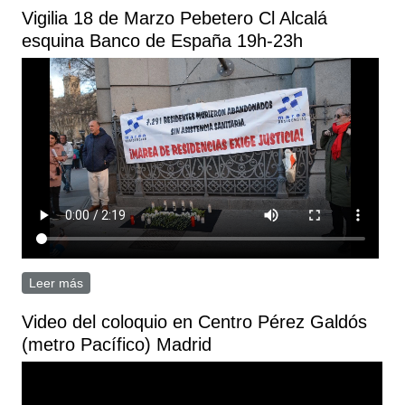
pandemia?
Vigilia 18 de Marzo Pebetero Cl Alcalá
esquina Banco de España 19h-23h
Leer más
sobre Vigilia 18 de Marzo Pebetero Cl Alcalá esquina
Banco de España 19h-23h
Video del coloquio en Centro Pérez Galdós
(metro Pacífico) Madrid