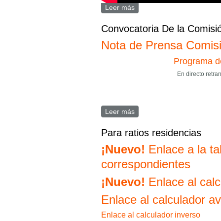
Leer más
sobre ¿Por qué quieren que
Convocatoria De la Comisió
Nota de Prensa Comis
Programa de
En directo ret
Leer más
sobre Convocatoria De la C
Para ratios residencias
¡Nuevo!
Enlace a la ta
correspondientes
¡Nuevo!
Enlace al calc
Enlace al calculador a
Enlace al calculador inverso