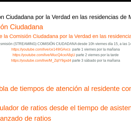
 prescriba lo ocurrido en las residencias de Madrid?
n Ciudadana por la Verdad en las residencias de 
ión Ciudadana
 la Comisión Ciudadana por la Verdad en las residenci
ransmisión (STREAMING) COMISIÓN CIUDADANA desde 10h viernes día 15, a las 1
https://
youtube.com/live/ce149lGAv
cs
parte 1 viernes por la mañana
https://
youtube.com/live/WucQ4ceA8
gU
parte 2 viernes por la tarde
https://
youtube.com/live/M_ZqlY9gx
d4
parte 3 sábado por la mañana
omisión Ciudadana por la Verdad en las residencias de Madrid
bla de tiempos de atención al residente con
ulador de ratios desde el tiempo de asisten
vanzado de ratios