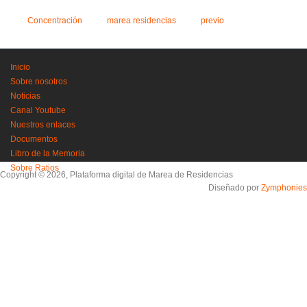
Concentración
marea residencias
previo
Inicio
Sobre nosotros
Noticias
Canal Youtube
Nuestros enlaces
Documentos
Libro de la Memoria
Sobre Ratios
Copyright © 2026, Plataforma digital de Marea de Residencias
Diseñado por
Zymphonies