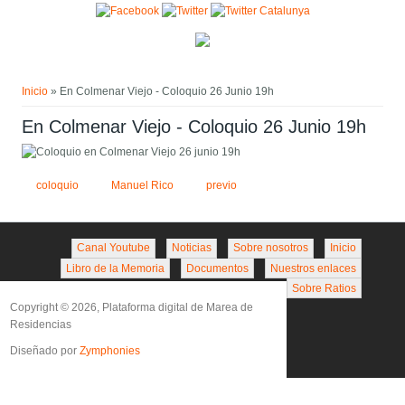
Pasar al contenido principal
Usted está aquí
Inicio
» En Colmenar Viejo - Coloquio 26 Junio 19h
En Colmenar Viejo - Coloquio 26 Junio 19h
coloquio
Manuel Rico
previo
Canal Youtube
Noticias
Sobre nosotros
Inicio
Libro de la Memoria
Documentos
Nuestros enlaces
Sobre Ratios
Copyright © 2026, Plataforma digital de Marea de
Residencias
Diseñado por
Zymphonies