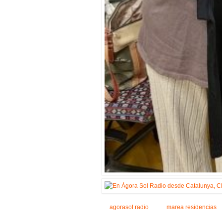
agorasol radio
marea residencias