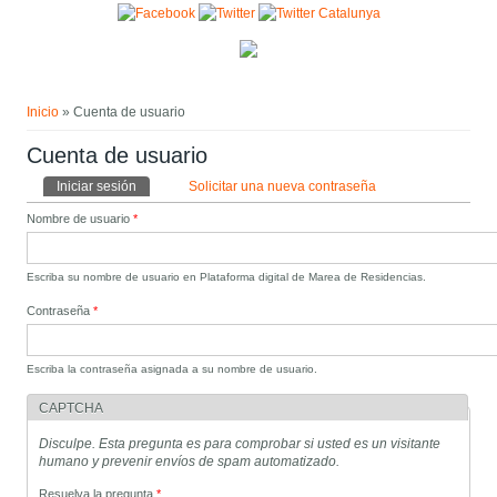
Pasar al contenido principal
Usted está aquí
Inicio
» Cuenta de usuario
Cuenta de usuario
Solapas principales
Iniciar sesión
(solapa activa)
Solicitar una nueva contraseña
Nombre de usuario
*
Escriba su nombre de usuario en Plataforma digital de Marea de Residencias.
Contraseña
*
Escriba la contraseña asignada a su nombre de usuario.
CAPTCHA
Disculpe. Esta pregunta es para comprobar si usted es un visitante
humano y prevenir envíos de spam automatizado.
Resuelva la pregunta
*