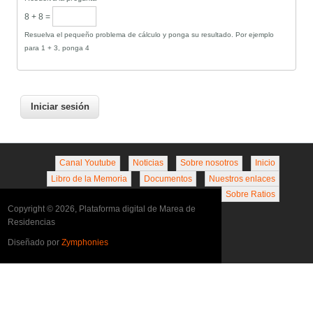
8 + 8 =
Resuelva el pequeño problema de cálculo y ponga su resultado. Por ejemplo
para 1 + 3, ponga 4
Canal Youtube
Noticias
Sobre nosotros
Inicio
Libro de la Memoria
Documentos
Nuestros enlaces
Sobre Ratios
Copyright © 2026, Plataforma digital de Marea de
Residencias
Diseñado por
Zymphonies