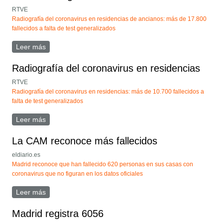
RTVE
Radiografía del coronavirus en residencias de ancianos: más de 17.800
fallecidos a falta de test generalizados
Leer más
sobre Radiografía del coronavirus en residencias de
ancianos: más de 17.800 fallecidos a falta de test
generalizados
Radiografía del coronavirus en residencias
RTVE
Radiografía del coronavirus en residencias: más de 10.700 fallecidos a
falta de test generalizados
Leer más
sobre Radiografía del coronavirus en residencias
La CAM reconoce más fallecidos
eldiario.es
Madrid reconoce que han fallecido 620 personas en sus casas con
coronavirus que no figuran en los datos oficiales
Leer más
sobre La CAM reconoce más fallecidos
Madrid registra 6056